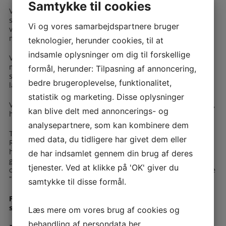
Samtykke til cookies
Vi kan tilbyde almindelige gardiner, gardinstænger og
solafskærmning som til det private marked (få evt. inspiration
Vi og vores samarbejdspartnere bruger
ved at kigge på disse sider). Alle produkter kan laves
motorstyret.
teknologier, herunder cookies, til at
indsamle oplysninger om dig til forskellige
Vi har herudover, specielt til erhvervsmarkedet, professionel
mørklægning/fotografisk mørklægning, således at et rum kan
formål, herunder: Tilpasning af annoncering,
skærmes 100 % for al lys. Helt perfekt til f.eks. fysiklokaler,
bedre brugeroplevelse, funktionalitet,
laboratorier, auditorier, mørkekamre og lign. steder.
statistik og marketing. Disse oplysninger
Vi har stor erfaring i gardiner/solafskærmning til kontorlokaler,
kan blive delt med annoncerings- og
hvor solen ofte generer i skærme og ved brug af projektorer.
analysepartnere, som kan kombinere dem
Til store lokaler kan rumdeling med stof ind tænkes.
med data, du tidligere har givet dem eller
Rumdelingen kan med fordel laves med panelbaner, som
hurtigt og enkelt kan trækkes til siden, hvis rummet ønskes
de har indsamlet gennem din brug af deres
gjort større. Panelerne kan laves i alle slags rullegardinsvæv,
tjenester. Ved at klikke på 'OK' giver du
og i almindeligt stof. Få evt. inspiration ved at kigge på siderne
”produkter”.
samtykke til disse formål.
Få et uforpligtende besøg og tilbud på Indvendig
solafskærmning –
klik her
Læs mere om vores brug af cookies og
behandling af persondata
her
.