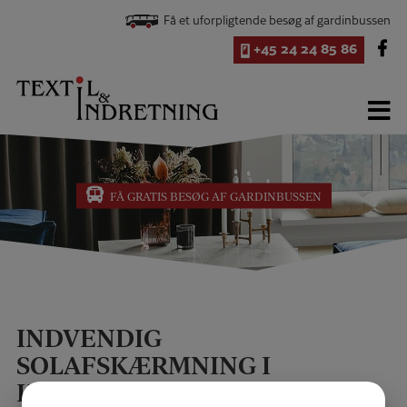
Hop
Få et uforpligtende besøg af gardinbussen
til
indholdet
+45 24 24 85 86
FÅ GRATIS BESØG AF GARDINBUSSEN
INDVENDIG
SOLAFSKÆRMNING I
KØBENHAVN